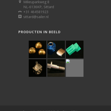
Milieuparkweg 8
NL-6136KP, Sittard
+31 464581923
sittard@sailer.nl
PRODUCTEN IN BEELD