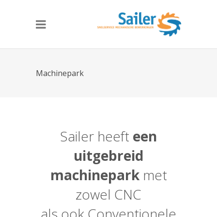
Machinepark
Sailer heeft
een
uitgebreid
machinepark
met
zowel CNC
als ook Conventionele