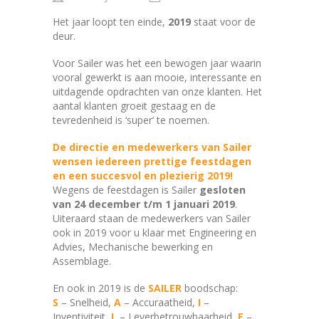
Het jaar loopt ten einde,
2019
staat voor de
deur.
Voor Sailer was het een bewogen jaar waarin
vooral gewerkt is aan mooie, interessante en
uitdagende opdrachten van onze klanten. Het
aantal klanten groeit gestaag en de
tevredenheid is ‘super’ te noemen.
De directie en medewerkers van Sailer
wensen iedereen prettige feestdagen
en een succesvol en plezierig 2019!
Wegens de feestdagen is Sailer
gesloten
van 24 december t/m 1 januari 2019
.
Uiteraard staan de medewerkers van Sailer
ook in 2019 voor u klaar met Engineering en
Advies, Mechanische bewerking en
Assemblage.
En ook in 2019 is de
SAILER
boodschap:
S
– Snelheid,
A
– Accuraatheid,
I
–
Inventiviteit,
L
– Leverbetrouwbaarheid,
E
–